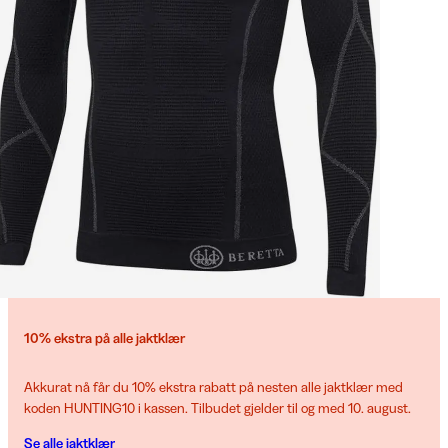
10% ekstra på alle jaktklær
Akkurat nå får du 10% ekstra rabatt på nesten alle jaktklær med
koden HUNTING10 i kassen. Tilbudet gjelder til og med 10. august.
Se alle jaktklær