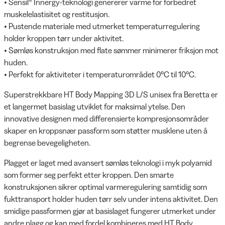
• Sensil® Innergy-teknologi genererer varme for forbedret
muskelelastisitet og restitusjon.
• Pustende materiale med utmerket temperaturregulering
holder kroppen tørr under aktivitet.
• Sømløs konstruksjon med flate sømmer minimerer friksjon mot
huden.
• Perfekt for aktiviteter i temperaturområdet 0°C til 10°C.
Superstrekkbare HT Body Mapping 3D L/S unisex fra Beretta er
et langermet basislag utviklet for maksimal ytelse. Den
innovative designen med differensierte kompresjonsområder
skaper en kroppsnær passform som støtter musklene uten å
begrense bevegeligheten.
Plagget er laget med avansert sømløs teknologi i myk polyamid
som former seg perfekt etter kroppen. Den smarte
konstruksjonen sikrer optimal varmeregulering samtidig som
fukttransport holder huden tørr selv under intens aktivitet. Den
smidige passformen gjør at basislaget fungerer utmerket under
andre plagg og kan med fordel kombineres med HT Body