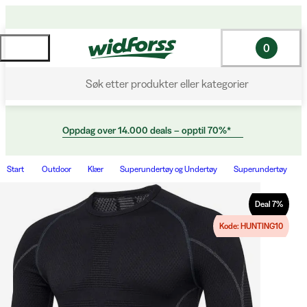
0
Søk etter produkter eller kategorier
Oppdag over 14.000 deals – opptil 70%*
Start
Outdoor
Klær
Superundertøy og Undertøy
Superundertøy
Deal
7
%
Kode: HUNTING10