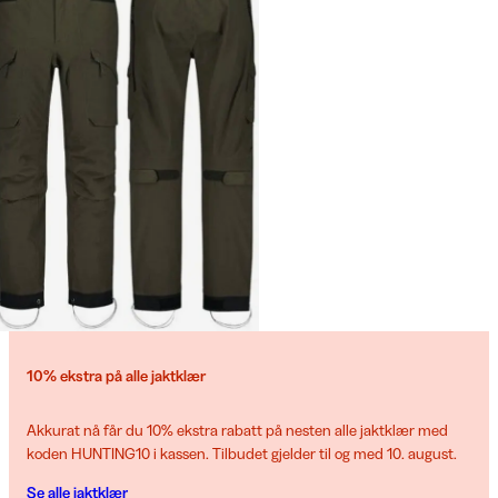
10% ekstra på alle jaktklær
Akkurat nå får du 10% ekstra rabatt på nesten alle jaktklær med
koden HUNTING10 i kassen. Tilbudet gjelder til og med 10. august.
Se alle jaktklær