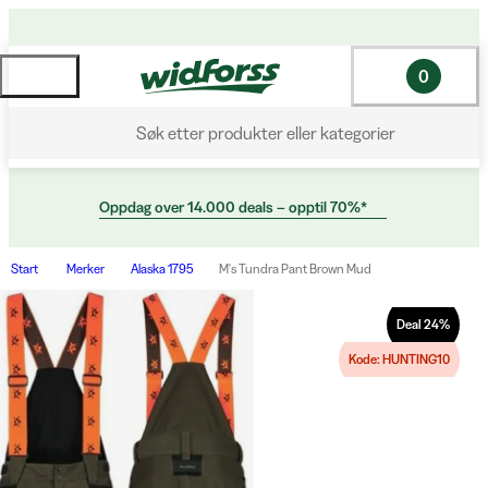
0
Søk etter produkter eller kategorier
Oppdag over 14.000 deals – opptil 70%*
Start
Merker
Alaska 1795
M's Tundra Pant Brown Mud
Deal
24
%
Kode: HUNTING10