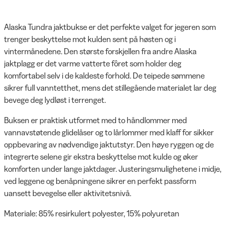
Alaska Tundra jaktbukse er det perfekte valget for jegeren som
trenger beskyttelse mot kulden sent på høsten og i
vintermånedene. Den største forskjellen fra andre Alaska
jaktplagg er det varme vatterte fôret som holder deg
komfortabel selv i de kaldeste forhold. De teipede sømmene
sikrer full vanntetthet, mens det stillegående materialet lar deg
bevege deg lydløst i terrenget.
Buksen er praktisk utformet med to håndlommer med
vannavstøtende glidelåser og to lårlommer med klaff for sikker
oppbevaring av nødvendige jaktutstyr. Den høye ryggen og de
integrerte selene gir ekstra beskyttelse mot kulde og øker
komforten under lange jaktdager. Justeringsmulighetene i midje,
ved leggene og benåpningene sikrer en perfekt passform
uansett bevegelse eller aktivitetsnivå.
Materiale: 85% resirkulert polyester, 15% polyuretan