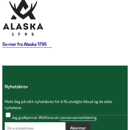
Se mer fra
Alaska 1795
Nyhetsbrev
Meld deg på vårt nyhetsbrev for å få utvalgte tilbud og de siste
nyhetene.
Jeg godkjenner Widforss sin
personvernerklæring
.
Abonner