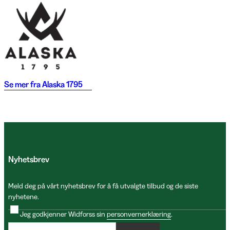
Se mer fra
Alaska 1795
Nyhetsbrev
Meld deg på vårt nyhetsbrev for å få utvalgte tilbud og de siste
nyhetene.
Jeg godkjenner Widforss sin
personvernerklæring
.