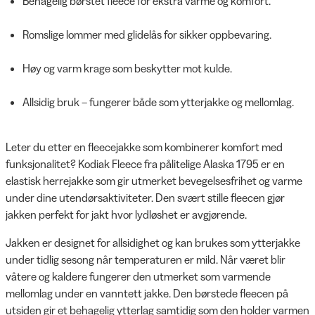
Behagelig børstet fleece for ekstra varme og komfort.
Romslige lommer med glidelås for sikker oppbevaring.
Høy og varm krage som beskytter mot kulde.
Allsidig bruk – fungerer både som ytterjakke og mellomlag.
Leter du etter en fleecejakke som kombinerer komfort med
funksjonalitet? Kodiak Fleece fra pålitelige Alaska 1795 er en
elastisk herrejakke som gir utmerket bevegelsesfrihet og varme
under dine utendørsaktiviteter. Den svært stille fleecen gjør
jakken perfekt for jakt hvor lydløshet er avgjørende.
Jakken er designet for allsidighet og kan brukes som ytterjakke
under tidlig sesong når temperaturen er mild. Når været blir
våtere og kaldere fungerer den utmerket som varmende
mellomlag under en vanntett jakke. Den børstede fleecen på
utsiden gir et behagelig ytterlag samtidig som den holder varmen