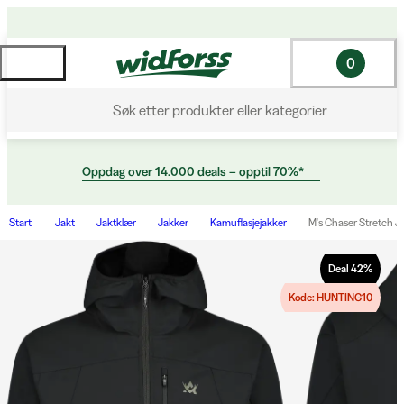
0
Søk etter produkter eller kategorier
Oppdag over 14.000 deals – opptil 70%*
Start
Jakt
Jaktklær
Jakker
Kamuflasjejakker
M's Chaser Stretch J
Deal
42
%
Kode: HUNTING10