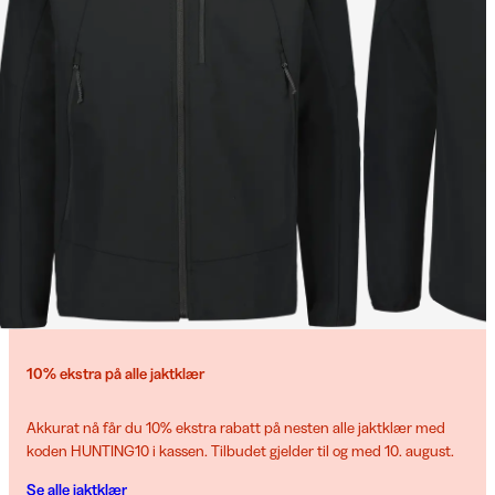
10% ekstra på alle jaktklær
Akkurat nå får du 10% ekstra rabatt på nesten alle jaktklær med
koden HUNTING10 i kassen. Tilbudet gjelder til og med 10. august.
Se alle jaktklær