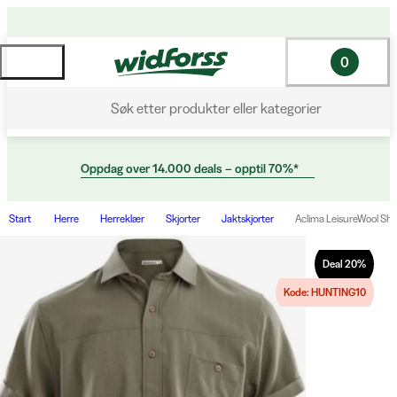
0
Søk etter produkter eller kategorier
Oppdag over 14.000 deals – opptil 70%*
Start
Herre
Herreklær
Skjorter
Jaktskjorter
Aclima LeisureWool Sho
Deal
20
%
Kode: HUNTING10