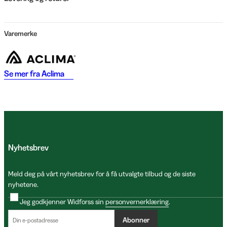
Varemerke
Se mer fra
Aclima
Nyhetsbrev
Meld deg på vårt nyhetsbrev for å få utvalgte tilbud og de siste
nyhetene.
Jeg godkjenner Widforss sin
personvernerklæring
.
Abonner