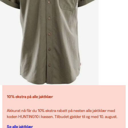
10% ekstra på alle jaktklær
Akkurat nå får du 10% ekstra rabatt på nesten alle jaktklær med
koden HUNTING10 i kassen. Tilbudet gjelder til og med 10. august.
Se alle jaktklær