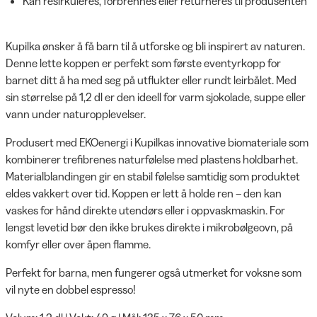
Kan resirkuleres, forbrennes eller returneres til produsenten
Kupilka ønsker å få barn til å utforske og bli inspirert av naturen.
Denne lette koppen er perfekt som første eventyrkopp for
barnet ditt å ha med seg på utflukter eller rundt leirbålet. Med
sin størrelse på 1,2 dl er den ideell for varm sjokolade, suppe eller
vann under naturopplevelser.
Produsert med EKOenergi i Kupilkas innovative biomateriale som
kombinerer trefibrenes naturfølelse med plastens holdbarhet.
Materialblandingen gir en stabil følelse samtidig som produktet
eldes vakkert over tid. Koppen er lett å holde ren – den kan
vaskes for hånd direkte utendørs eller i oppvaskmaskin. For
lengst levetid bør den ikke brukes direkte i mikrobølgeovn, på
komfyr eller over åpen flamme.
Perfekt for barna, men fungerer også utmerket for voksne som
vil nyte en dobbel espresso!