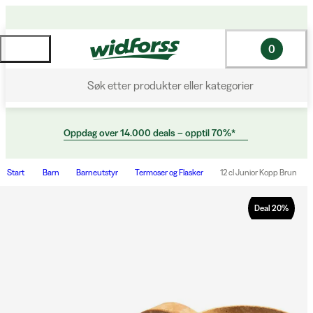
0
Søk etter produkter eller kategorier
Oppdag over 14.000 deals – opptil 70%*
Start
Barn
Barneutstyr
Termoser og Flasker
12 cl Junior Kopp Brun
Deal
20
%