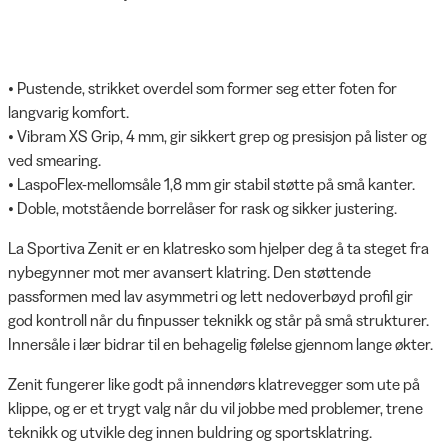
• Pustende, strikket overdel som former seg etter foten for
langvarig komfort.
• Vibram XS Grip, 4 mm, gir sikkert grep og presisjon på lister og
ved smearing.
• LaspoFlex-mellomsåle 1,8 mm gir stabil støtte på små kanter.
• Doble, motstående borrelåser for rask og sikker justering.
La Sportiva Zenit er en klatresko som hjelper deg å ta steget fra
nybegynner mot mer avansert klatring. Den støttende
passformen med lav asymmetri og lett nedoverbøyd profil gir
god kontroll når du finpusser teknikk og står på små strukturer.
Innersåle i lær bidrar til en behagelig følelse gjennom lange økter.
Zenit fungerer like godt på innendørs klatrevegger som ute på
klippe, og er et trygt valg når du vil jobbe med problemer, trene
teknikk og utvikle deg innen buldring og sportsklatring.