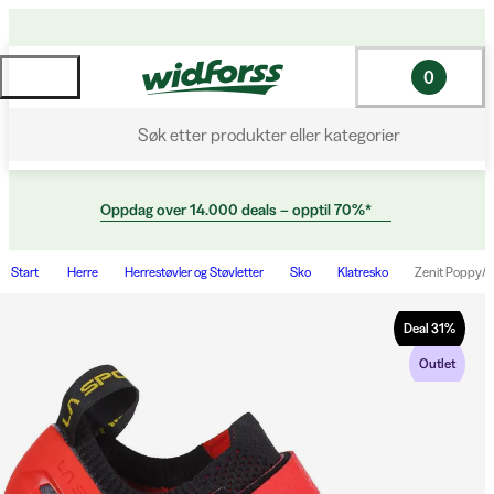
0
Søk etter produkter eller kategorier
Oppdag over 14.000 deals – opptil 70%*
Start
Herre
Herrestøvler og Støvletter
Sko
Klatresko
Zenit Poppy/B
Deal
31
%
Outlet