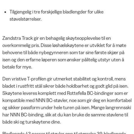
Tilgjengelig i tre forskjellige bladlengder for ulike
støvelstørrelser.
Zandstra Track gir en behagelig skøyteopplevelse til en
overkommelig pris. Disse løshælskøytene er utviklet for å møte
behovene til både nybegynneren som tar sine første skjær på
isen og den erfarne løperen som ønsker pålitelig utstyr uten å
betale for mye.
Den vristive T-profilen gir utmerket stabilitet og kontroll, mens
bladet i rustfritt stål sikrer både holdbarhet og godt glid på isen.
Skøytene leveres komplett med Rottefella BC-bindinger som er
kompatible med NNN BC-støvler, noe som gir deg en komfortabel
og sikker passform under hele turen på isen. Mange langrennsski
har NNN BC-binding, slik at du kan bruke de samme støvlene til
både ski og turskøytene dine.
Bladlengde 43 passer til støvler opp til størrelse 39, bladlengde