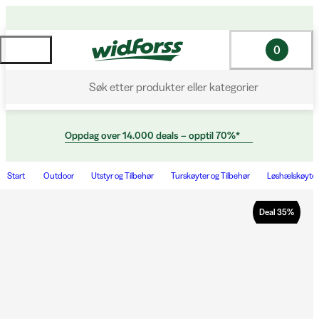
0
Søk etter produkter eller kategorier
Oppdag over 14.000 deals – opptil 70%*
Start
Outdoor
Utstyr og Tilbehør
Turskøyter og Tilbehør
Løshælskøyter
Deal
35
%