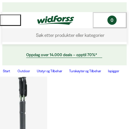
0
Søk etter produkter eller kategorier
Oppdag over 14.000 deals – opptil 70%*
Start
Outdoor
Utstyr og Tilbehør
Turskøyter og Tilbehør
Ispigger
D