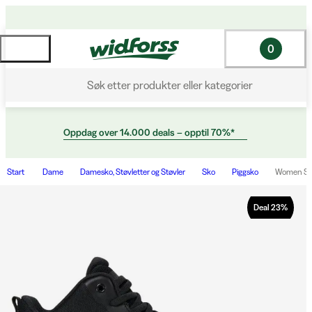
0
Søk etter produkter eller kategorier
Oppdag over 14.000 deals – opptil 70%*
Start
Dame
Damesko, Støvletter og Støvler
Sko
Piggsko
Women Str
Deal
23
%