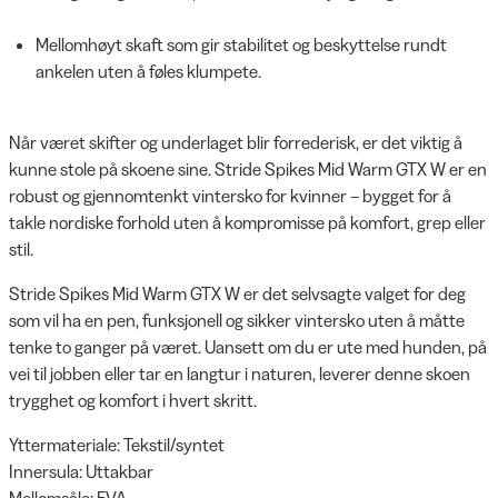
Mellomhøyt skaft som gir stabilitet og beskyttelse rundt
ankelen uten å føles klumpete.
Når været skifter og underlaget blir forrederisk, er det viktig å
kunne stole på skoene sine. Stride Spikes Mid Warm GTX W er en
robust og gjennomtenkt vintersko for kvinner – bygget for å
takle nordiske forhold uten å kompromisse på komfort, grep eller
stil.
Stride Spikes Mid Warm GTX W er det selvsagte valget for deg
som vil ha en pen, funksjonell og sikker vintersko uten å måtte
tenke to ganger på været. Uansett om du er ute med hunden, på
vei til jobben eller tar en langtur i naturen, leverer denne skoen
trygghet og komfort i hvert skritt.
Yttermateriale: Tekstil/syntet
Innersula: Uttakbar
Mellomsåle: EVA