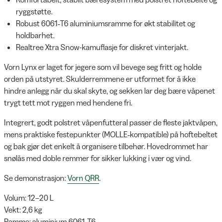
ryggstøtte.
Robust 6061‑T6 aluminiumsramme for økt stabilitet og
holdbarhet.
Realtree Xtra Snow-kamuflasje for diskret vinterjakt.
Vorn Lynx er laget for jegere som vil bevege seg fritt og holde
orden på utstyret. Skulderremmene er utformet for å ikke
hindre anlegg når du skal skyte, og sekken lar deg bære våpenet
trygt tett mot ryggen med hendene fri.
Integrert, godt polstret våpenfutteral passer de fleste jaktvåpen,
mens praktiske festepunkter (MOLLE‑kompatible) på hoftebeltet
og bak gjør det enkelt å organisere tilbehør. Hovedrommet har
snølås med doble remmer for sikker lukking i vær og vind.
Se demonstrasjon:
Vorn QRR
.
Volum: 12–20 L
Vekt: 2,6 kg
Ramme: aluminium 6061‑T6