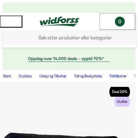
0
Søk etter produkter eller kategorier
Oppdag over 14.000 deals – opptil 70%*
Start
Outdoor
Utstyr og Tilbehør
Telt og Beskyttelse
Telttilbehør
Te
Deal
20
%
Outlet