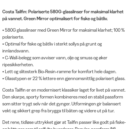
Costa Tailfin: Polariserte 580G-glasslinser for maksimal klarhet
på vannet. Green Mirror optimalisert for fiske og båtliv.
• 580G glasslinser med Green Mirror for maksimal klarhet; 100 %
polariserte.
• Optimal for fiske og båtliv i sterkt sollys på grunt og
innlandsvann.
• C‑Wall‑belegg som avviser vann, olje og smuss og øker
ripesikkerheten.
• Lett og slitesterk Bio‑Resin‑ramme for komfort hele dagen.
• Glasstypen er 22 % lettere enn gjennomsnittlig polarisert glass.
Costa Tailfin er en modernisert klassiker laget for livet på vannet.
Den skarpe, sporty formen kombineres med en stabil passform
som sitter trygt selv når det gynger. Utformingen gir balansert
vekt og sikkert grep fra brygga til båten og videre ut på tur.
Det rene, tidløse uttrykket gjør at Tailfin passer like godt på fiske-
og båtturer som til solfylte hverdager. Regular‑passform (M)