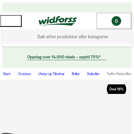
0
Søk etter produkter eller kategorier
Oppdag over 14.000 deals – opptil 70%*
Start
Outdoor
Utstyr og Tilbehør
Briller
Solbriller
Tailfin Matte Blac
Deal
18
%