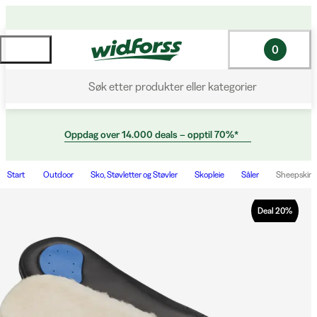
0
Søk etter produkter eller kategorier
Oppdag over 14.000 deals – opptil 70%*
Start
Outdoor
Sko, Støvletter og Støvler
Skopleie
Såler
Sheepskin 
Deal
20
%