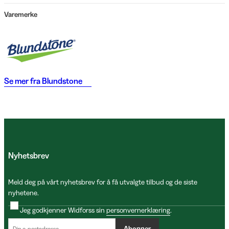
Varemerke
Se mer fra
Blundstone
Nyhetsbrev
Meld deg på vårt nyhetsbrev for å få utvalgte tilbud og de siste
nyhetene.
Jeg godkjenner Widforss sin
personvernerklæring
.
Abonner