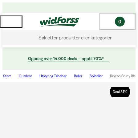
0
Søk etter produkter eller kategorier
Oppdag over 14.000 deals – opptil 70%*
Start
Outdoor
Utstyr og Tilbehør
Briller
Solbriller
Rincon Shiny Black
Deal
31
%