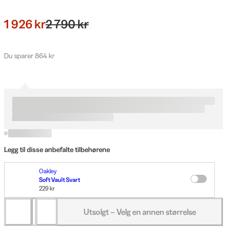
1 926 kr
2 790 kr
Du sparer 864 kr
Legg til disse anbefalte tilbehørene
Oakley
Soft Vault Svart
229 kr
Utsolgt – Velg en annen størrelse