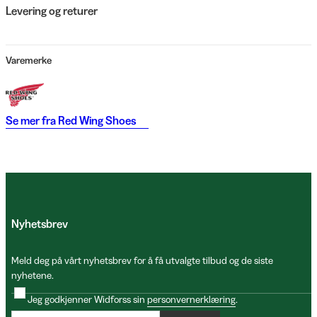
Levering og returer
Varemerke
Se mer fra
Red Wing Shoes
Nyhetsbrev
Meld deg på vårt nyhetsbrev for å få utvalgte tilbud og de siste
nyhetene.
Jeg godkjenner Widforss sin
personvernerklæring
.