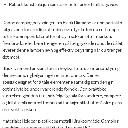
Robust konstruksjon som tåler tøffe forhold i all slags vær.
Denne campingbelysningen fra Black Diamond er den perfekte
følgesvenn for alle dine utendørseventyr. Enten du setter opp
telt i skumringen, leter etter utstyr i sekken etter mørkets
frembrudd, eller bare trenger en pålitelig lyskilde rundt leirbålet,
leverer denne lampen jevn og effektiv belysning når du trenger
det mest.
Black Diamond er kjent for sin høykvalitets utendørsutstyr, og
denne campingbelysningen er intet unntak. Den er
spesialdesignet for å tåle elementene samtidig som den gir
optimal ytelse under varierende forhold. Den praktiske
størrelsen gjør den til et selvfølgelig valg for vandrere, campere
og friluftsfolk som setter pris på funksjonalitet uten å ofre plass
eller vekt i sekken.
Materiale: Holdbar plastikk og metall | Bruksområde: Camping,
vandring og utendørsaktiviteter | Lystype: LED