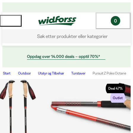
0
Søk etter produkter eller kategorier
Oppdag over 14.000 deals – opptil 70%*
Start
Outdoor
Utstyr og Tilbehør
Turstaver
Pursuit Z Poles Octane
Deal
47
%
Outlet