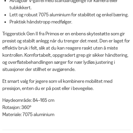
Avtagbar V-gaffel med standardgjenge for kamera eller
tubkikkert.
Lett og robust 7075 aluminium for stabilitet og enkel bæring.
Praktisk håndstropp medfølger.
Triggerstick Gen II fra Primos er en enbens skytestøtte som gir
presist og stabilt anlegg når du trenger det mest. Den er laget for
effektiv bruk i felt, slik at du kan reagere raskt uten å miste
kontrollen. Komfortabelt, oppgradert grep gir sikker håndtering,
og overflatebehandlingen sørger for nær lydløs justering i
situasjoner der stillhet er avgjørende.
Et smart valg for jegere som vil kombinere mobilitet med
presisjon, enten du er på post eller i bevegelse.
Høydeområde: 84–165 cm
Rotasjon: 360°
Materiale: 7075 aluminium