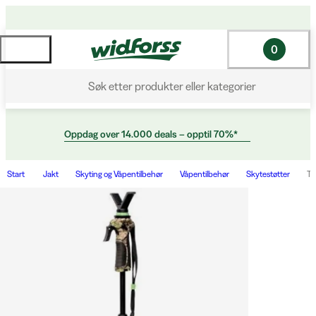
0
Søk etter produkter eller kategorier
Oppdag over 14.000 deals – opptil 70%*
Start
Jakt
Skyting og Våpentilbehør
Våpentilbehør
Skytestøtter
Tr