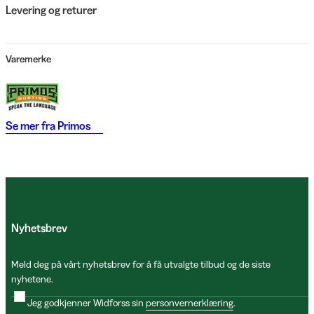
Levering og returer
Varemerke
Se mer fra
Primos
Nyhetsbrev
Meld deg på vårt nyhetsbrev for å få utvalgte tilbud og de siste
nyhetene.
Jeg godkjenner Widforss sin
personvernerklæring
.