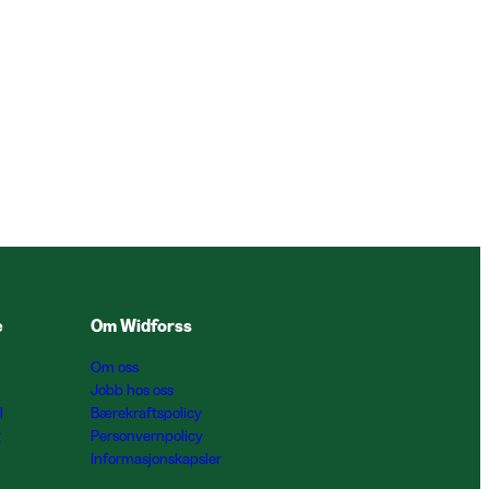
e
Om Widforss
Om oss
Jobb hos oss
l
Bærekraftspolicy
g
Personvernpolicy
Informasjonskapsler