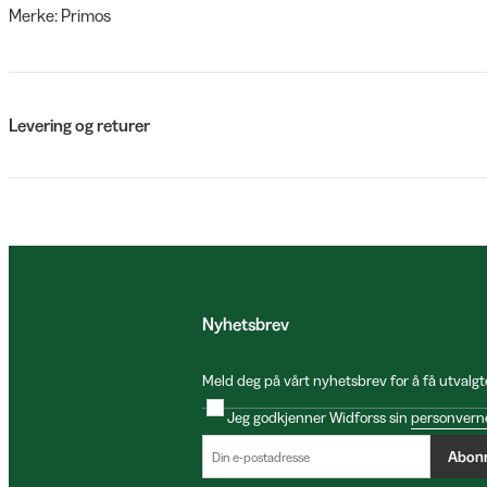
Merke: Primos
Levering og returer
Nyhetsbrev
Meld deg på vårt nyhetsbrev for å få utvalgt
Jeg godkjenner Widforss sin
personvern
Abon