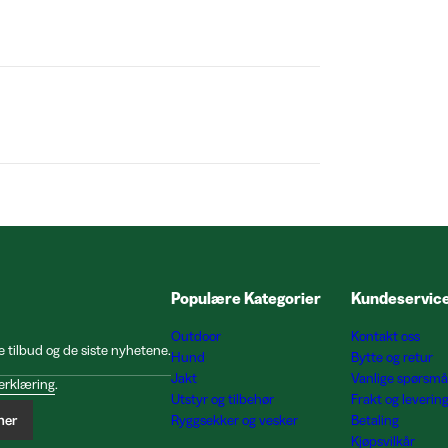
Populære Kategorier
Kundeservic
Outdoor
Kontakt oss
e tilbud og de siste nyhetene.
Hund
Bytte og retur
Jakt
Vanlige spørsmå
erklæring
.
Utstyr og tilbehør
Frakt og leverin
ner
Ryggsekker og vesker
Betaling
Kjøpsvilkår