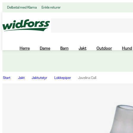
Delbetal med Klarna
Enkle returer
Herre
Dame
Barn
Jakt
Outdoor
Hund
Start
Jakt
Jaktutstyr
Lokkepiper
Javelina Call