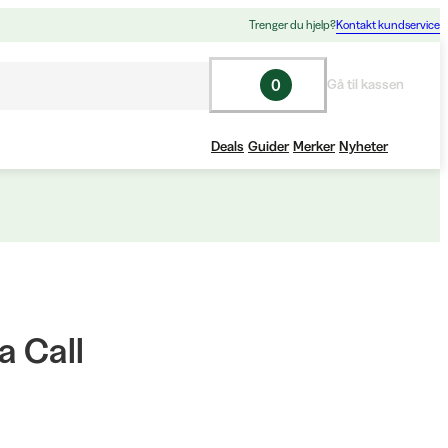
Trenger du hjelp?
Kontakt kundservice
0
Gå til kassen
Deals
Guider
Merker
Nyheter
a Call