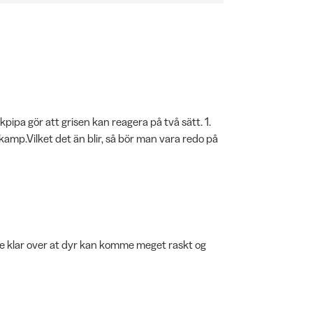
pipa gör att grisen kan reagera på två sätt. 1.
 kamp.Vilket det än blir, så bör man vara redo på
ære klar over at dyr kan komme meget raskt og