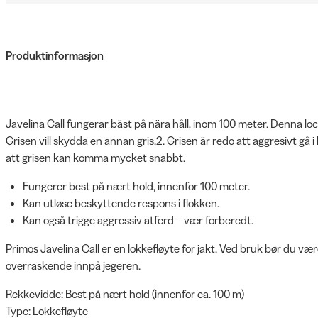
Produktinformasjon
Javelina Call fungerar bäst på nära håll, inom 100 meter. Denna lock
Grisen vill skydda en annan gris.2. Grisen är redo att aggresivt gå i
att grisen kan komma mycket snabbt.
Fungerer best på nært hold, innenfor 100 meter.
Kan utløse beskyttende respons i flokken.
Kan også trigge aggressiv atferd – vær forberedt.
Primos Javelina Call er en lokkefløyte for jakt. Ved bruk bør du v
overraskende innpå jegeren.
Rekkevidde: Best på nært hold (innenfor ca. 100 m)
Type: Lokkefløyte