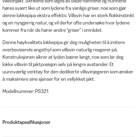
villsvinjakt. Skrikene som lages av både hannene og hunnene
høres svært like ut som lydene fra vanlige griser, noe som gjør
denne lokkepipa ekstra effektiv. Villsvin har en sterk flokkinstinkt
og en nysgjerrig natur, og vil derfor ofte undersøke hvor lydene
kommer fra når de hører andre "griser" i området.
Denne høykvalitets lokkepipa gir deg muligheten til å imitere
overbevisende angsthyl som villsvin naturlig reagerer på.
Konstruksjonen sikrer at lyden bærer langt, noe som lar deg
lokke villsvin til jaktposisjon selv på lengre avstander. Et
uunnværlig verktøy for den dedikerte villsvinjegeren som ønsker
å maksimere sine sjanser for en vellykket jakt.
Modellnummer: PS321
Produktspesifikasjoner