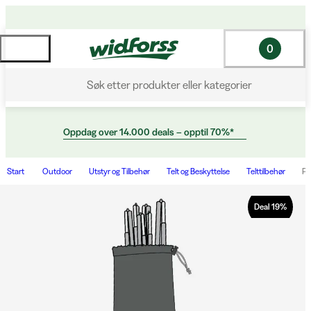
0
Søk etter produkter eller kategorier
Oppdag over 14.000 deals – opptil 70%*
Start
Outdoor
Utstyr og Tilbehør
Telt og Beskyttelse
Telttilbehør
Po
Deal
19
%