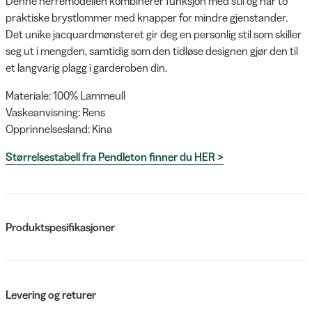
Denne herremodellen kombinerer funksjon med stil og har to
praktiske brystlommer med knapper for mindre gjenstander.
Det unike jacquardmønsteret gir deg en personlig stil som skiller
seg ut i mengden, samtidig som den tidløse designen gjør den til
et langvarig plagg i garderoben din.
Materiale: 100% Lammeull
Vaskeanvisning: Rens
Opprinnelsesland: Kina
Størrelsestabell fra Pendleton finner du HER >
Produktspesifikasjoner
Levering og returer