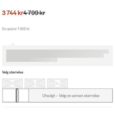
3 744 kr
4 799 kr
Du sparer 1 055 kr
Velg størrelse
M
L
XL
Utsolgt – Velg en annen størrelse