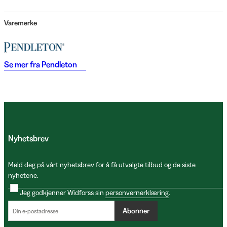
Varemerke
Se mer fra
Pendleton
Nyhetsbrev
Meld deg på vårt nyhetsbrev for å få utvalgte tilbud og de siste
nyhetene.
Jeg godkjenner Widforss sin
personvernerklæring
.
Abonner