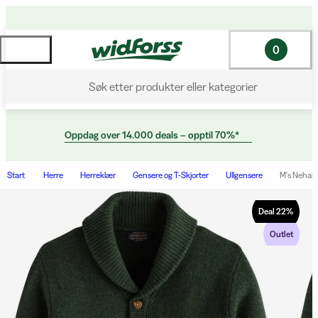
0
Søk etter produkter eller kategorier
Oppdag over 14.000 deals – opptil 70%*
Start
Herre
Herreklær
Gensere og T-Skjorter
Ullgensere
M's Nehal
Deal
22
%
Outlet