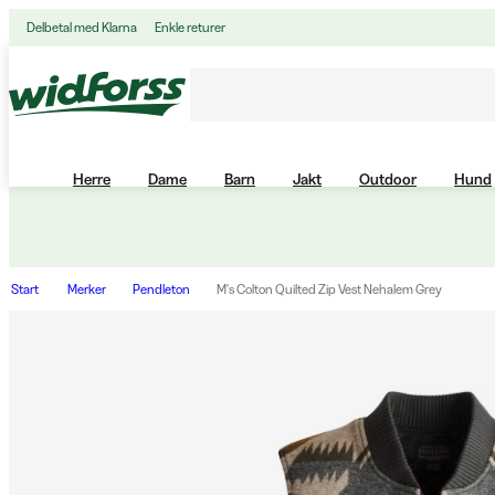
Delbetal med Klarna
Enkle returer
Herre
Dame
Barn
Jakt
Outdoor
Hund
Start
Merker
Pendleton
M's Colton Quilted Zip Vest Nehalem Grey