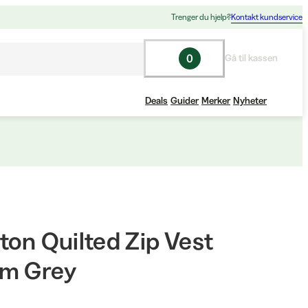
Trenger du hjelp?
Kontakt kundservice
0
Gå til kassen
Deals
Guider
Merker
Nyheter
ton Quilted Zip Vest
m Grey