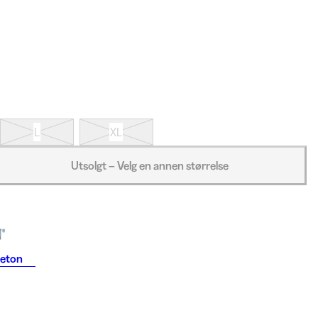
L
XL
Utsolgt – Velg en annen størrelse
leton