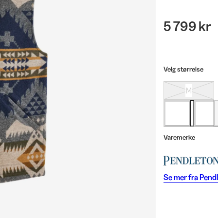
5 799 kr
Velg størrelse
M
Varemerke
Se mer fra
Pend