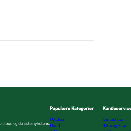
Populære Kategorier
Kundeservic
Outdoor
Kontakt oss
e tilbud og de siste nyhetene.
Hund
Bytte og retur