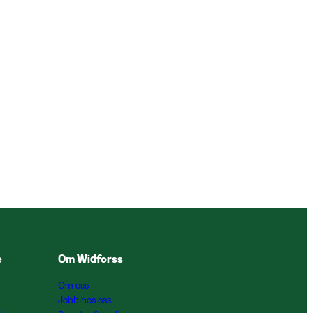
e
Om Widforss
Om oss
Jobb hos oss