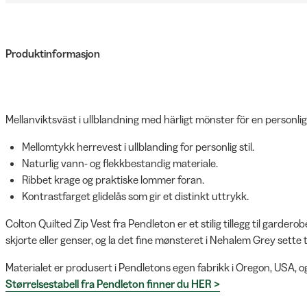
Produktinformasjon
Mellanviktsväst i ullblandning med härligt mönster för en personlig s
Mellomtykk herrevest i ullblanding for personlig stil.
Naturlig vann- og flekkbestandig materiale.
Ribbet krage og praktiske lommer foran.
Kontrastfarget glidelås som gir et distinkt uttrykk.
Colton Quilted Zip Vest fra Pendleton er et stilig tillegg til gardero
skjorte eller genser, og la det fine mønsteret i Nehalem Grey sette 
Materialet er produsert i Pendletons egen fabrikk i Oregon, USA, og
Størrelsestabell fra Pendleton finner du HER >