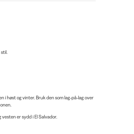
til.
ben i høst og vinter. Bruk den som lag‑på‑lag over
tonen.
 vesten er sydd i El Salvador.