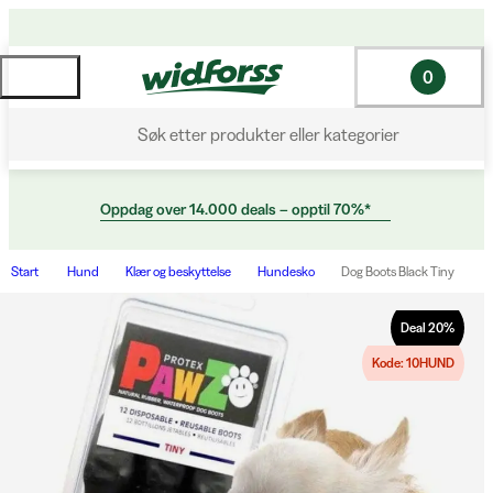
0
Søk etter produkter eller kategorier
Oppdag over 14.000 deals – opptil 70%*
Start
Hund
Klær og beskyttelse
Hundesko
Dog Boots Black Tiny
Deal
20
%
Kode: 10HUND