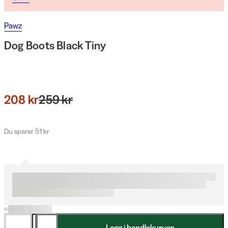
Pawz
Dog Boots Black Tiny
208 kr
259 kr
Du sparer 51 kr
Legg i handlekurven