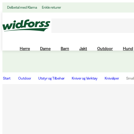
Delbetal med Klarna
Enkle returer
Herre
Dame
Barn
Jakt
Outdoor
Hund
Start
Outdoor
Utstyr og Tilbehør
Kniver og Verktøy
Knivsliper
Smal