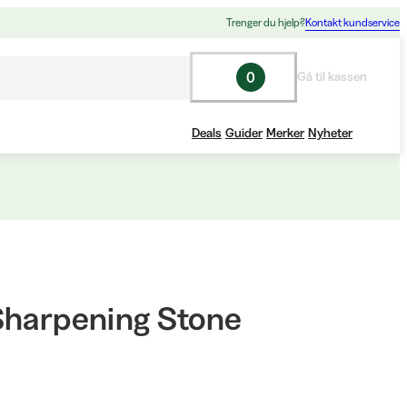
Trenger du hjelp?
Kontakt kundservice
0
Gå til kassen
Deals
Guider
Merker
Nyheter
Sharpening Stone