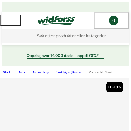
0
Søk etter produkter eller kategorier
Oppdag over 14.000 deals – opptil 70%*
Start
Barn
Barneutstyr
Verktøy og Kniver
My First No7 Red
Deal
9
%