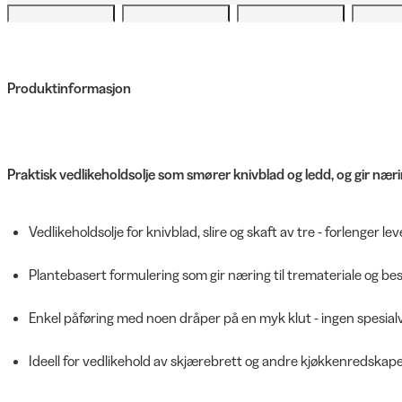
Produktinformasjon
Praktisk vedlikeholdsolje som smører knivblad og ledd, og gir næring
Vedlikeholdsolje for knivblad, slire og skaft av tre - forlenger l
Plantebasert formulering som gir næring til tremateriale og be
Enkel påføring med noen dråper på en myk klut - ingen spesia
Ideell for vedlikehold av skjærebrett og andre kjøkkenredskaper