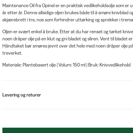
Maintenance Oil fra Opinel er en praktisk vedlikeholdsolje som er ut
år etter år. Denne allsidige oljen brukes både til å smøre knivblad og
skjærebrett i tre, noe som forhindrer uttørking og sprekker i trema
Oljen er svært enkel å bruke. Etter at du har renset og tørket kni
noen dråper olje på en klut og gni bladet og sliren. Vent til bladet er 
Håndtaket bør smøres jevnt over det hele med noen dråper olje på 
treverket.
Materiale: Plantebasert olje | Volum: 150 ml | Bruk: Knivvedlikehold
Levering og returer