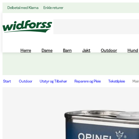
Delbetal med Klarna
Enkle returer
Herre
Dame
Barn
Jakt
Outdoor
Hund
Start
Outdoor
Utstyr og Tilbehør
Reparere og Pleie
Tekstilpleie
Main