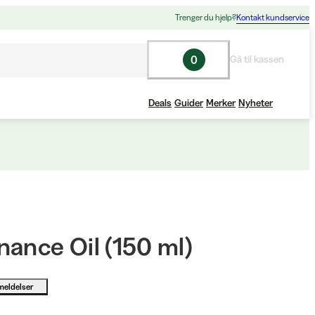
Trenger du hjelp?
Kontakt kundservice
0
Gå til kassen
Deals
Guider
Merker
Nyheter
nance Oil (150 ml)
meldelser