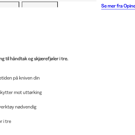
Se mer fra
Opine
 til håndtak og skjærefjøler i tre.
evetiden på kniven din
skytter mot uttørking
lverktøy nødvendig
 i tre