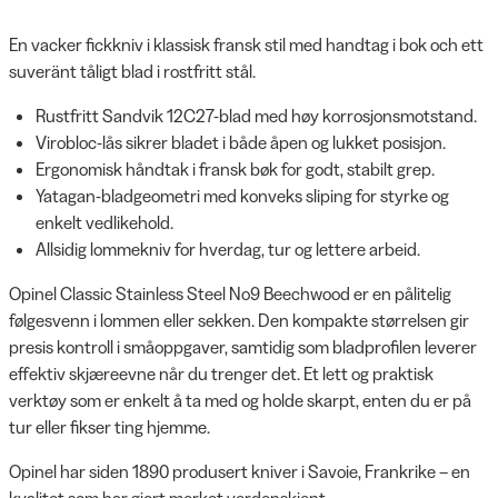
En vacker fickkniv i klassisk fransk stil med handtag i bok och ett
suveränt tåligt blad i rostfritt stål.
Rustfritt Sandvik 12C27-blad med høy korrosjonsmotstand.
Virobloc-lås sikrer bladet i både åpen og lukket posisjon.
Ergonomisk håndtak i fransk bøk for godt, stabilt grep.
Yatagan-bladgeometri med konveks sliping for styrke og
enkelt vedlikehold.
Allsidig lommekniv for hverdag, tur og lettere arbeid.
Opinel Classic Stainless Steel No9 Beechwood er en pålitelig
følgesvenn i lommen eller sekken. Den kompakte størrelsen gir
presis kontroll i småoppgaver, samtidig som bladprofilen leverer
effektiv skjæreevne når du trenger det. Et lett og praktisk
verktøy som er enkelt å ta med og holde skarpt, enten du er på
tur eller fikser ting hjemme.
Opinel har siden 1890 produsert kniver i Savoie, Frankrike – en
kvalitet som har gjort merket verdenskjent.