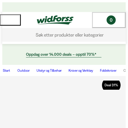
0
Søk etter produkter eller kategorier
Oppdag over 14.000 deals – opptil 70%*
Start
Outdoor
Utstyr og Tilbehør
Kniver og Verktøy
Foldekniver
Cla
Deal
31
%