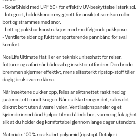
- SolarShield med UPF 50+ for effektiv UV-beskyttelse i sterk sol.
- Integrert, heldekkende myggnett for ansiktet som kan rulles
bort og strammes med snor.
- Lett og pakkbar konstruksjon med medfølgende pakkpose.
- Ventilerte sider og fukttransporterende pannbånd for sval
komfort.
NosiLife Ultimate Hat II er en teknisk unisexhatt for reiser,
fotturer og safari når både sol og insekter utfordrer. Den brede
bremmen skjermer effektivt, mens slitesterkt ripstop-stoff tåler
daglig bruk i varme klima.
Når insektene dukker opp, felles ansiktsnettet raskt ned og
justeres tett rundt kragen. Når du ikke trenger det, rulles det
diskret bort uten å være i veien. Ventilasjonspaneler og et
kjølende innerbånd hjelper til med å lede bort varme og fuktighet
slik at du holder deg komfortabel gjennom lange dager utendørs.
Materiale: 100 % resirkulert polyamid (ripstop). Detaljer i