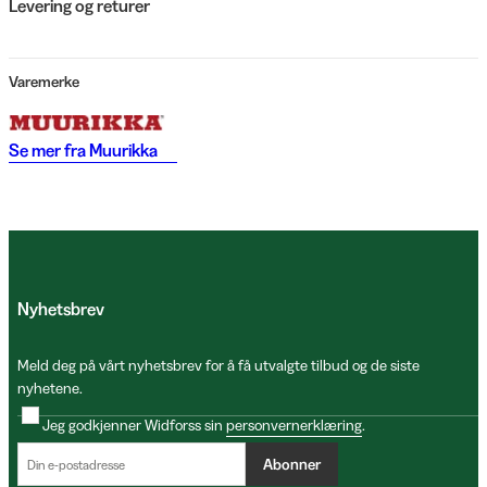
Levering og returer
Varemerke
Se mer fra
Muurikka
Nyhetsbrev
Meld deg på vårt nyhetsbrev for å få utvalgte tilbud og de siste
nyhetene.
Jeg godkjenner Widforss sin
personvernerklæring
.
Abonner