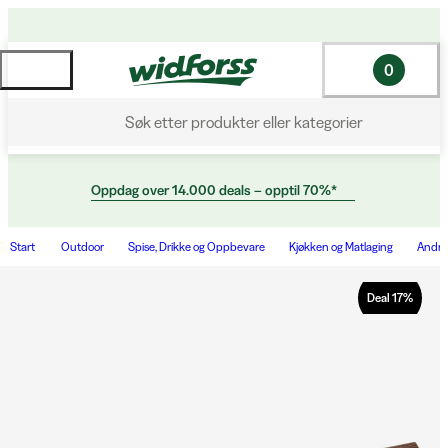
0
Søk etter produkter eller kategorier
Oppdag over 14.000 deals – opptil 70%*
Start
Outdoor
Spise, Drikke og Oppbevare
Kjøkken og Matlaging
Andre 
Deal
17
%