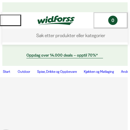
0
Søk etter produkter eller kategorier
Oppdag over 14.000 deals – opptil 70%*
Start
Outdoor
Spise, Drikke og Oppbevare
Kjøkken og Matlaging
Andre 