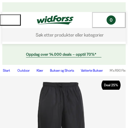
0
Søk etter produkter eller kategorier
Oppdag over 14.000 deals – opptil 70%*
Start
Outdoor
Klær
Bukser og Shorts
Vatterte Bukser
M's R90 Flex
Deal
25
%