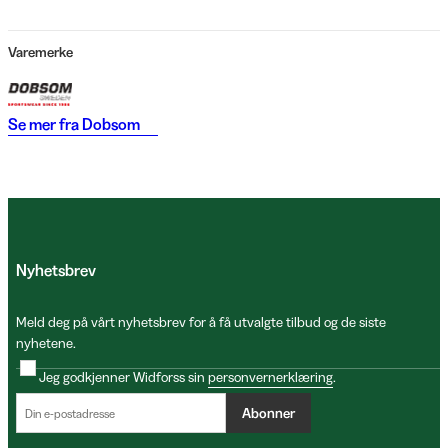
Varemerke
Se mer fra
Dobsom
Nyhetsbrev
Meld deg på vårt nyhetsbrev for å få utvalgte tilbud og de siste
nyhetene.
Jeg godkjenner Widforss sin
personvernerklæring
.
Abonner