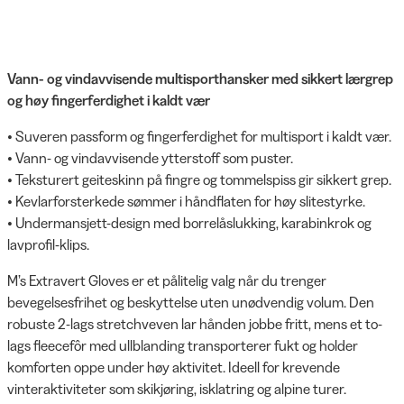
Vann- og vindavvisende multisporthansker med sikkert lærgrep
og høy fingerferdighet i kaldt vær
• Suveren passform og fingerferdighet for multisport i kaldt vær.
• Vann- og vindavvisende ytterstoff som puster.
• Teksturert geiteskinn på fingre og tommelspiss gir sikkert grep.
• Kevlarforsterkede sømmer i håndflaten for høy slitestyrke.
• Undermansjett-design med borrelåslukking, karabinkrok og
lavprofil-klips.
M’s Extravert Gloves er et pålitelig valg når du trenger
bevegelsesfrihet og beskyttelse uten unødvendig volum. Den
robuste 2-lags stretchveven lar hånden jobbe fritt, mens et to-
lags fleecefôr med ullblanding transporterer fukt og holder
komforten oppe under høy aktivitet. Ideell for krevende
vinteraktiviteter som skikjøring, isklatring og alpine turer.