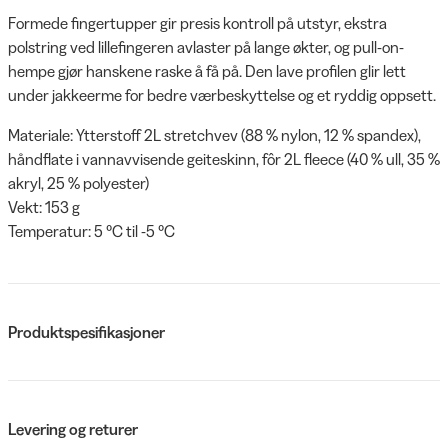
Formede fingertupper gir presis kontroll på utstyr, ekstra
polstring ved lillefingeren avlaster på lange økter, og pull-on-
hempe gjør hanskene raske å få på. Den lave profilen glir lett
under jakkeerme for bedre værbeskyttelse og et ryddig oppsett.
Materiale: Ytterstoff 2L stretchvev (88 % nylon, 12 % spandex),
håndflate i vannavvisende geiteskinn, fôr 2L fleece (40 % ull, 35 %
akryl, 25 % polyester)
Vekt: 153 g
Temperatur: 5 °C til -5 °C
Produktspesifikasjoner
Levering og returer