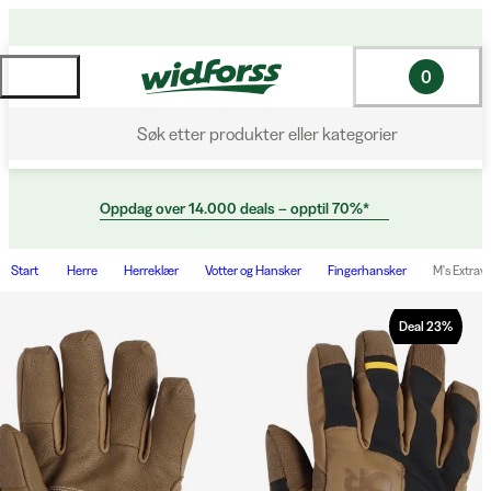
0
Søk etter produkter eller kategorier
Oppdag over 14.000 deals – opptil 70%*
Start
Herre
Herreklær
Votter og Hansker
Fingerhansker
M's Extrav
Deal
23
%