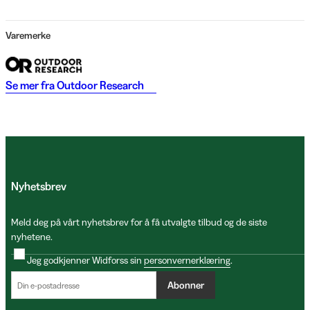
Varemerke
Se mer fra
Outdoor Research
Nyhetsbrev
Meld deg på vårt nyhetsbrev for å få utvalgte tilbud og de siste
nyhetene.
Jeg godkjenner Widforss sin
personvernerklæring
.
Abonner