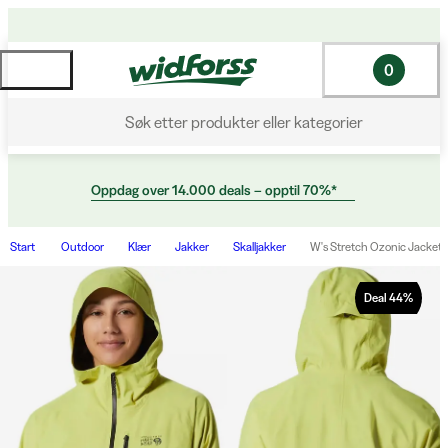
0
Søk etter produkter eller kategorier
Oppdag over 14.000 deals – opptil 70%*
Start
Outdoor
Klær
Jakker
Skalljakker
W's Stretch Ozonic Jacket S
Deal
44
%