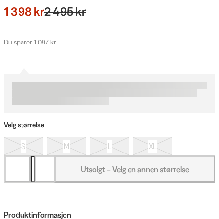
1 398 kr
2 495 kr
Du sparer 1 097 kr
Velg størrelse
S
M
L
XL
Utsolgt – Velg en annen størrelse
Produktinformasjon