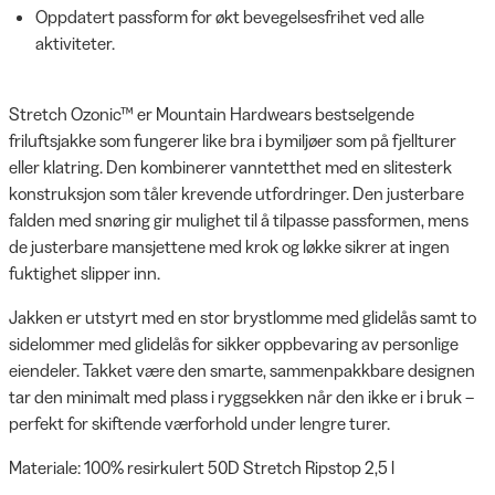
Oppdatert passform for økt bevegelsesfrihet ved alle
aktiviteter.
Stretch Ozonic™ er Mountain Hardwears bestselgende
friluftsjakke som fungerer like bra i bymiljøer som på fjellturer
eller klatring. Den kombinerer vanntetthet med en slitesterk
konstruksjon som tåler krevende utfordringer. Den justerbare
falden med snøring gir mulighet til å tilpasse passformen, mens
de justerbare mansjettene med krok og løkke sikrer at ingen
fuktighet slipper inn.
Jakken er utstyrt med en stor brystlomme med glidelås samt to
sidelommer med glidelås for sikker oppbevaring av personlige
eiendeler. Takket være den smarte, sammenpakkbare designen
tar den minimalt med plass i ryggsekken når den ikke er i bruk –
perfekt for skiftende værforhold under lengre turer.
Materiale: 100% resirkulert 50D Stretch Ripstop 2,5 l