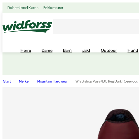
Delbetal med Klarna
Enkle returer
Herre
Dame
Barn
Jakt
Outdoor
Hund
Start
Merker
Mountain Hardwear
W's Bishop Pass -18C Reg Dark Rosewood