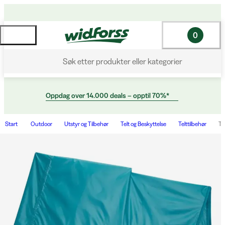
0
Søk etter produkter eller kategorier
Oppdag over 14.000 deals – opptil 70%*
Start
Outdoor
Utstyr og Tilbehør
Telt og Beskyttelse
Telttilbehør
Tr