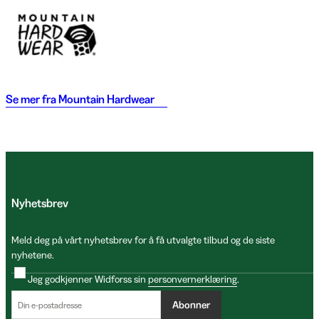
Se mer fra
Mountain Hardwear
Nyhetsbrev
Meld deg på vårt nyhetsbrev for å få utvalgte tilbud og de siste
nyhetene.
Jeg godkjenner Widforss sin
personvernerklæring
.
Abonner