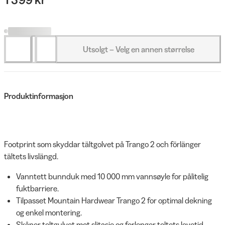
Utsolgt – Velg en annen størrelse
Produktinformasjon
Footprint som skyddar tältgolvet på Trango 2 och förlänger
tältets livslängd.
Vanntett bunnduk med 10 000 mm vannsøyle for pålitelig
fuktbarriere.
Tilpasset Mountain Hardwear Trango 2 for optimal dekning
og enkel montering.
Skåner teltgulvet mot slitasje og forlenger teltets levetid.