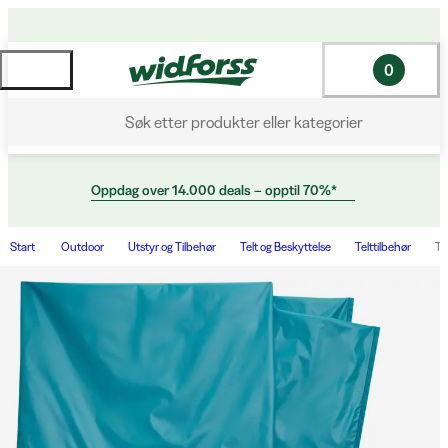
0
Søk etter produkter eller kategorier
Oppdag over 14.000 deals – opptil 70%*
Start
Outdoor
Utstyr og Tilbehør
Telt og Beskyttelse
Telttilbehør
Tr