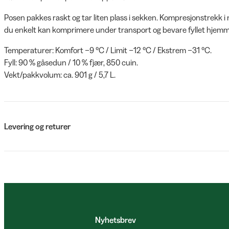
Posen pakkes raskt og tar liten plass i sekken. Kompresjonstrekk i n
du enkelt kan komprimere under transport og bevare fyllet hjemm
Temperaturer: Komfort −9 °C / Limit −12 °C / Ekstrem −31 °C.
Fyll: 90 % gåsedun / 10 % fjær, 850 cuin.
Vekt/pakkvolum: ca. 901 g / 5,7 L.
Levering og returer
Nyhetsbrev