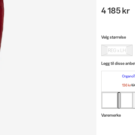
4 185 kr
Velg størrelse
REG x LH
Legg til disse anbe
OrganoT
OrganoT
136 kr
19
Du spar
Varemerke