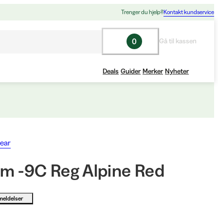
Trenger du hjelp?
Kontakt kundservice
0
Gå til kassen
Deals
Guider
Merker
Nyheter
ear
m -9C Reg Alpine Red
meldelser