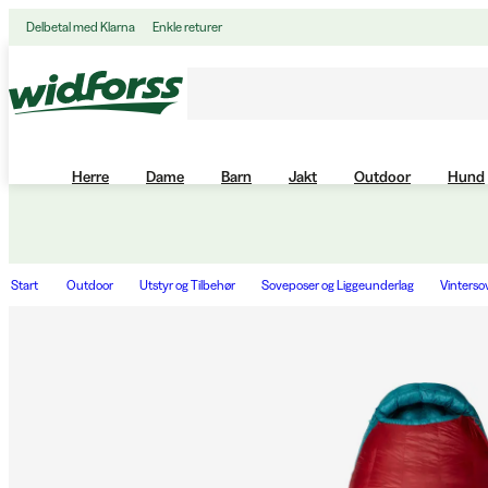
Delbetal med Klarna
Enkle returer
Herre
Dame
Barn
Jakt
Outdoor
Hund
Start
Outdoor
Utstyr og Tilbehør
Soveposer og Liggeunderlag
Vinterso