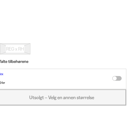
REG x RH
falte tilbehørene
ex
ex BioCare Wool&Down Wash 500 ml
9 kr
er 63 kr
Utsolgt – Velg en annen størrelse