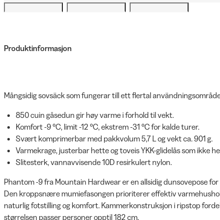
Produktinformasjon
Mångsidig sovsäck som fungerar till ett flertal användningsområd
850 cuin gåsedun gir høy varme i forhold til vekt.
Komfort -9 °C, limit -12 °C, ekstrem -31 °C for kalde turer.
Svært komprimerbar med pakkvolum 5,7 L og vekt ca. 901 g.
Varmekrage, justerbar hette og toveis YKK-glidelås som ikke he
Slitesterk, vannavvisende 10D resirkulert nylon.
Phantom -9 fra Mountain Hardwear er en allsidig dunsovepose for a
Den kroppsnære mumiefasongen prioriterer effektiv varmehushold
naturlig fotstilling og komfort. Kammerkonstruksjon i ripstop ford
størrelsen passer personer opptil 182 cm.