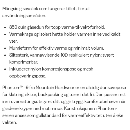
Mångsidig sovsäck som fungerar till ett flertal
användningsområden.
850 cuin gåsedun for topp varme‑til‑vekt-forhold.
Varmekrage og isolert hette holder varmen inne ved kaldt
vær.
Mumieform for effektiv varme og minimalt volum.
Slitesterk, vannavvisende 10D resirkulert nylon; svært
komprimerbar.
Inkluderer nylon kompresjonspose og mesh
oppbevaringspose.
Phantom™ -9 fra Mountain Hardwear er en allsidig dunsovepose
for klatring, skitur, backpacking og turer i det fri. Den passer rett
inn i overnattingsutstyret ditt og gir trygg, komfortabel søvn når
gradene kryper ned mot minus. Konstruksjonen i Phantom-
serien anses som gullstandard for varmeeffektivitet uten å øke
vekten.