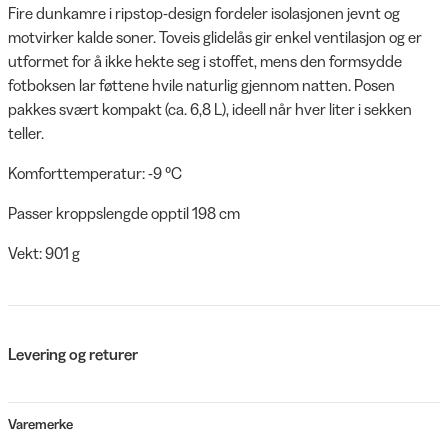
Fire dunkamre i ripstop-design fordeler isolasjonen jevnt og
motvirker kalde soner. Toveis glidelås gir enkel ventilasjon og er
utformet for å ikke hekte seg i stoffet, mens den formsydde
fotboksen lar føttene hvile naturlig gjennom natten. Posen
pakkes svært kompakt (ca. 6,8 L), ideell når hver liter i sekken
teller.
Komforttemperatur: -9 °C
Passer kroppslengde opptil 198 cm
Vekt: 901 g
Levering og returer
Varemerke