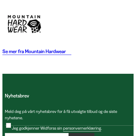
Se mer fra
Mountain Hardwear
Nyhetsbrev
Meld deg på vårt nyhetsbrev for å få utvalgte tilbud og de siste
nyhetene.
Jeg godkjenner Widforss sin
personvernerklæring
.