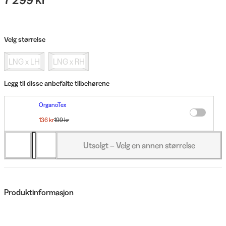
Velg størrelse
LNG x LH
LNG x RH
Legg til disse anbefalte tilbehørene
OrganoTex
OrganoTex BioCare Wool&Down Wash 500 ml
136 kr
199 kr
Du sparer 63 kr
Utsolgt – Velg en annen størrelse
Produktinformasjon