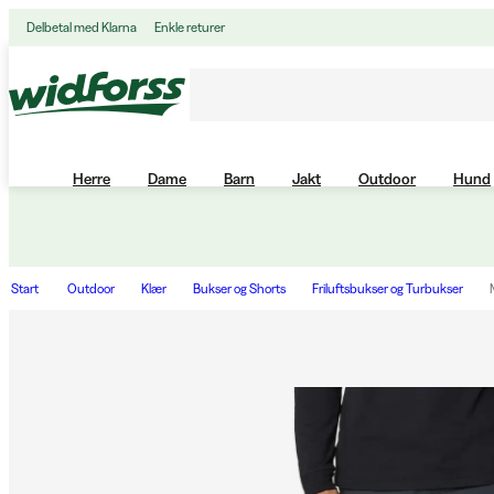
Delbetal med Klarna
Enkle returer
Herre
Dame
Barn
Jakt
Outdoor
Hund
Start
Outdoor
Klær
Bukser og Shorts
Friluftsbukser og Turbukser