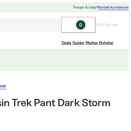
Trenger du hjelp?
Kontakt kundservice
0
Gå til kassen
Deals
Guider
Merker
Nyheter
ear
sin Trek Pant Dark Storm