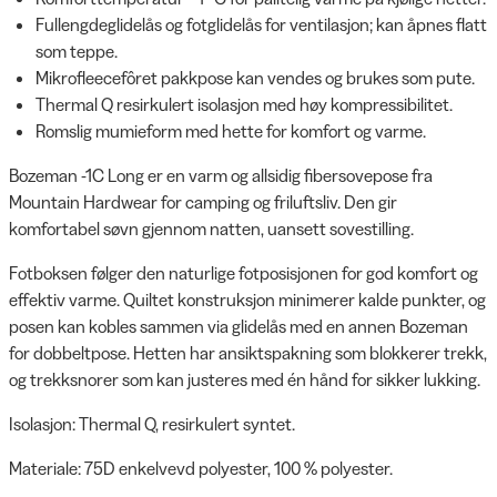
Fullengdeglidelås og fotglidelås for ventilasjon; kan åpnes flatt
som teppe.
Mikrofleecefôret pakkpose kan vendes og brukes som pute.
Thermal Q resirkulert isolasjon med høy kompressibilitet.
Romslig mumieform med hette for komfort og varme.
Bozeman -1C Long er en varm og allsidig fibersovepose fra
Mountain Hardwear for camping og friluftsliv. Den gir
komfortabel søvn gjennom natten, uansett sovestilling.
Fotboksen følger den naturlige fotposisjonen for god komfort og
effektiv varme. Quiltet konstruksjon minimerer kalde punkter, og
posen kan kobles sammen via glidelås med en annen Bozeman
for dobbeltpose. Hetten har ansiktspakning som blokkerer trekk,
og trekksnorer som kan justeres med én hånd for sikker lukking.
Isolasjon: Thermal Q, resirkulert syntet.
Materiale: 75D enkelvevd polyester, 100 % polyester.