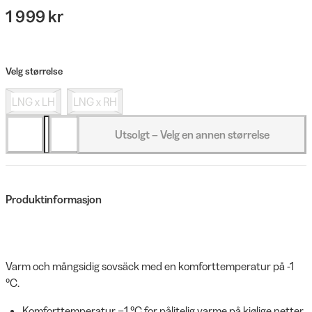
1 999 kr
Velg størrelse
LNG x LH
LNG x RH
Utsolgt – Velg en annen størrelse
Produktinformasjon
Varm och mångsidig sovsäck med en komforttemperatur på -1
°C.
Komforttemperatur −1 °C for pålitelig varme på kjølige netter.