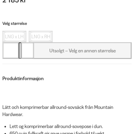
Velg størrelse
LNG x LH
LNG x RH
Utsolgt – Velg en annen størrelse
Produktinformasjon
Lätt och komprimerbar allround-sovsäck från Mountain
Hardwear.
Lett og komprimerbar allround-sovepose i dun.
650 cuin fyllkraft gir mye varme i forhold til vekt.