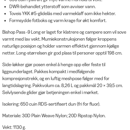
DWR-behandlet ytterstoff som avviser vann.
Toveis YKK #5-glidelås med varmeklaff som ikke hekter.
Formsydde fotboks og varm krage for økt komfort.
Bishop Pass -9 Long er laget for klatrere og campere som vil sove
varmt med lav vekt. Mumiekonstruksjonen følger kroppens
naturlige posisjon og holder varmen effektivt gjennom kjølige
netter. Long-størrelsen gir god plass til personer opptil 198 cm.
Side-løkker gjør posen enkel å henge opp eller feste til
liggeunderlaget. Pakkes kompakt i medfølgende
kompresjonstrekk, og en luftig meshpose følger med for
langtidslagring. Pakkvolum ca. 8,26 L og pakkmål 20 × 39,5 cm.
Selvlysende glider gjør betjeningen enkel i mørket.
Isolering: 650 cuin RDS-sertifisert dun (fri for fluor).
Materiale: 30D Plain Weave Nylon; 20D Ripstop Nylon.
Vekt: 1130 g.