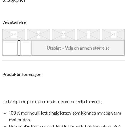
Velg størrelse
XS
S
M
L
XL
Utsolgt – Velg en annen størrelse
Produktinformasjon
En härlig one piece som du inte kommer vilja ta av dig.
100 % merinoull i lett single jersey som kjennes myk og varm
mot huden.
Hel glidelås foran og glidelås i full bredde bak for enkel av/på