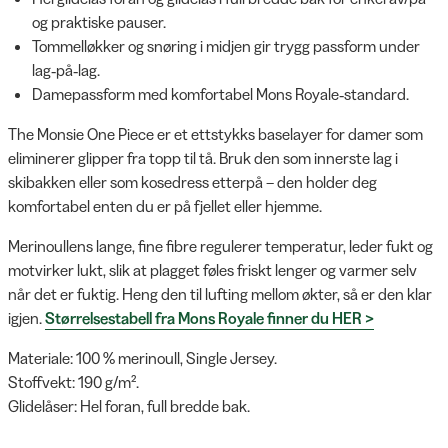
og praktiske pauser.
Tommelløkker og snøring i midjen gir trygg passform under
lag‑på‑lag.
Damepassform med komfortabel Mons Royale‑standard.
The Monsie One Piece er et ettstykks baselayer for damer som
eliminerer glipper fra topp til tå. Bruk den som innerste lag i
skibakken eller som kosedress etterpå – den holder deg
komfortabel enten du er på fjellet eller hjemme.
Merinoullens lange, fine fibre regulerer temperatur, leder fukt og
motvirker lukt, slik at plagget føles friskt lenger og varmer selv
når det er fuktig. Heng den til lufting mellom økter, så er den klar
igjen.
Størrelsestabell fra Mons Royale finner du HER >
Materiale: 100 % merinoull, Single Jersey.
Stoffvekt: 190 g/m².
Glidelåser: Hel foran, full bredde bak.