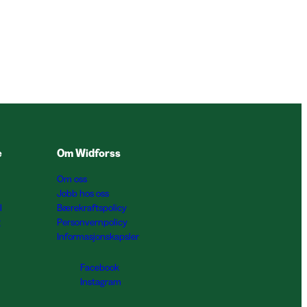
e
Om Widforss
Om oss
Jobb hos oss
l
Bærekraftspolicy
g
Personvernpolicy
Informasjonskapsler
Facebook
Instagram