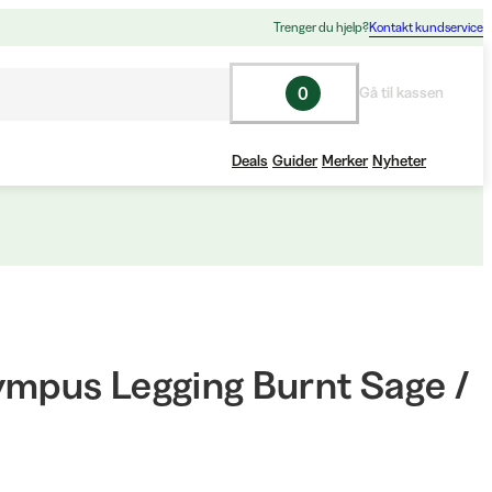
Trenger du hjelp?
Kontakt kundservice
0
Gå til kassen
Deals
Guider
Merker
Nyheter
ympus Legging Burnt Sage /