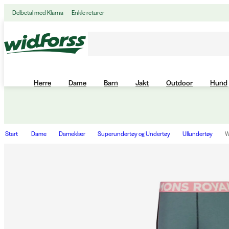
Delbetal med Klarna
Enkle returer
Herre
Dame
Barn
Jakt
Outdoor
Hund
Start
Dame
Dameklær
Superundertøy og Undertøy
Ullundertøy
W