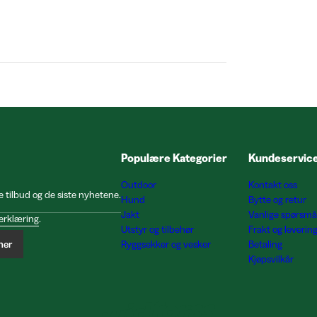
Populære Kategorier
Kundeservic
Outdoor
Kontakt oss
e tilbud og de siste nyhetene.
Hund
Bytte og retur
Jakt
Vanlige spørsmå
erklæring
.
Utstyr og tilbehør
Frakt og leverin
ner
Ryggsekker og vesker
Betaling
Kjøpsvilkår