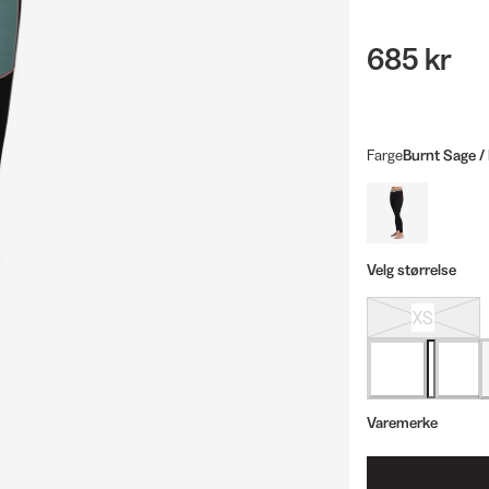
685 kr
Farge
Burnt Sage /
Velg størrelse
XS
Varemerke