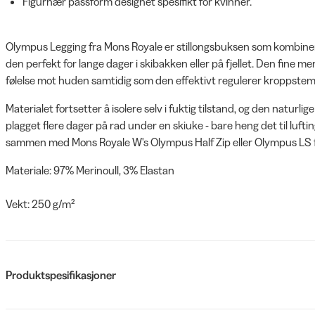
Figurnær passform designet spesifikt for kvinner.
Olympus Legging fra Mons Royale er stillongsbuksen som kombiner
den perfekt for lange dager i skibakken eller på fjellet. Den fine me
følelse mot huden samtidig som den effektivt regulerer kroppste
Materialet fortsetter å isolere selv i fuktig tilstand, og den natur
plagget flere dager på rad under en skiuke - bare heng det til luf
sammen med Mons Royale W's Olympus Half Zip eller Olympus LS f
Materiale: 97% Merinoull, 3% Elastan
Vekt: 250 g/m²
Produktspesifikasjoner