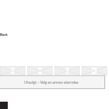
 Black
S
M
L
XL
Utsolgt – Velg en annen størrelse