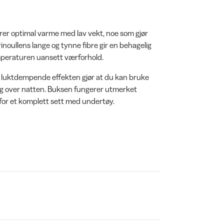
er optimal varme med lav vekt, noe som gjør
rinoullens lange og tynne fibre gir en behagelig
mperaturen uansett værforhold.
lige luktdempende effekten gjør at du kan bruke
ting over natten. Buksen fungerer utmerket
or et komplett sett med undertøy.