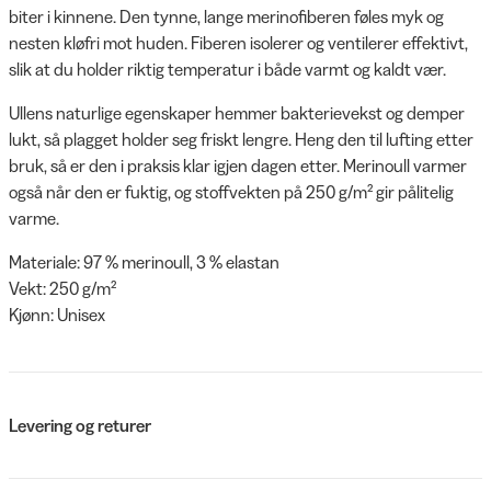
biter i kinnene. Den tynne, lange merinofiberen føles myk og
nesten kløfri mot huden. Fiberen isolerer og ventilerer effektivt,
slik at du holder riktig temperatur i både varmt og kaldt vær.
Ullens naturlige egenskaper hemmer bakterievekst og demper
lukt, så plagget holder seg friskt lengre. Heng den til lufting etter
bruk, så er den i praksis klar igjen dagen etter. Merinoull varmer
også når den er fuktig, og stoffvekten på 250 g/m² gir pålitelig
varme.
Materiale: 97 % merinoull, 3 % elastan
Vekt: 250 g/m²
Kjønn: Unisex
Levering og returer