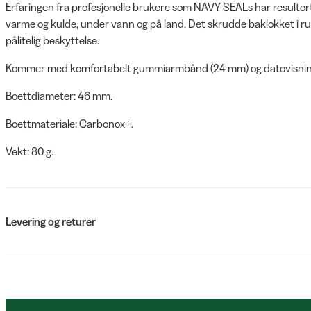
Erfaringen fra profesjonelle brukere som NAVY SEALs har resultert
varme og kulde, under vann og på land. Det skrudde baklokket i rustf
pålitelig beskyttelse.
Kommer med komfortabelt gummiarmbånd (24 mm) og datovisning. D
Boettdiameter: 46 mm.
Boettmateriale: Carbonox+.
Vekt: 80 g.
Levering og returer