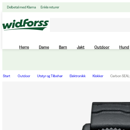
Delbetal med Klarna
Enkle returer
Herre
Dame
Barn
Jakt
Outdoor
Hund
Start
Outdoor
Utstyr og Tilbehør
Elektronikk
Klokker
Carbon SEAL: