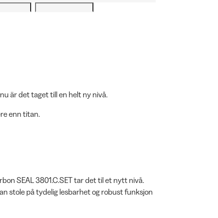
 är det taget till en helt ny nivå.
re enn titan.
bon SEAL 3801.C.SET tar det til et nytt nivå.
kan stole på tydelig lesbarhet og robust funksjon