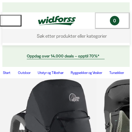
0
Søk etter produkter eller kategorier
Oppdag over 14.000 deals – opptil 70%*
Start
Outdoor
Utstyr og Tilbehør
Ryggsekker og Vesker
Tursekker