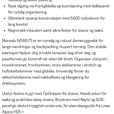
Rask tilgang via frontglidelås og bunnåpning med skillepanel
for ryddig organisering.
Slitesterk ripstop-konstruksjon med 500D nylonbunn for
lang levetid.
Regntrekk inkludert samt sikre fester for staver og isøks.
Manaslu ND60:75 er en romslig og robust dameryggsekk for
lange vandringer og backpacking i kupert terreng. Den stabile
bæringen hjelper deg å holde tempoet dag etter dag, og
passformen gir kontroll når stien blir bratt. Organiser utstyret i
hovedrommet, frontlommen, store sidelommer i stretch og
hoftebeltelommer med glidelås. Innvendig finner du
sikkerhetslomme med nøkkelfeste og klargjøring for
drikkesystem.
Utstyr festes trygt med TipGripper for staver, HeadLocker for
isøks og praktiske daisy chains. Brystrem med fløyte og SOS-
panel gir ekstra trygghet underveis. Se størrelsesguide fra Lowe
Alpine
HER >