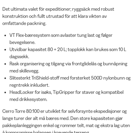
Det ultimata valet för expeditioner; ryggsäck med robust
konstruktion och fullt utrustad för att klara vikten av
omfattande packning.
VT Flex-bæresystem som avlaster tung last og følger
bevegelsene.
Utvidbar kapasitet 80 + 20 L; topplokk kan brukes som 10 L
dagssekk.
Rask organisering og tilgang via frontglidelås og bunnåpning
med skillevegg.
Slitesterkt TriShield-stoff med forsterket 500D nylonbunn og
regntrekk inkludert.
HeadLocker for isøks, TipGripper for staver og kompatibel
med drikkesystem.
Cerro Torre 80:100 er utviklet for selvforsynte ekspedisjoner og
lange turer der alt må bæres med. Den store kapasiteten gjør
pakkeplanleggingen enkel og rommer telt, mat og ekstra lag uten
å kompromisse balansen i krevende terreng.