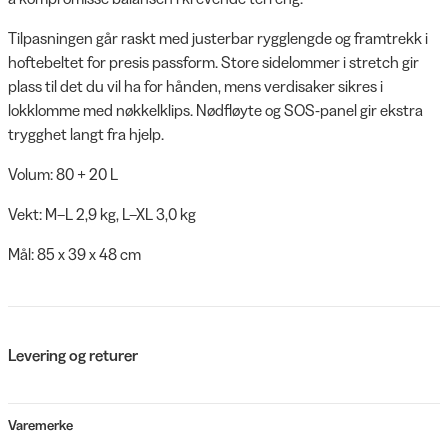
Tilpasningen går raskt med justerbar rygglengde og framtrekk i
hoftebeltet for presis passform. Store sidelommer i stretch gir
plass til det du vil ha for hånden, mens verdisaker sikres i
lokklomme med nøkkelklips. Nødfløyte og SOS-panel gir ekstra
trygghet langt fra hjelp.
Volum: 80 + 20 L
Vekt: M–L 2,9 kg, L–XL 3,0 kg
Mål: 85 x 39 x 48 cm
Levering og returer
Varemerke