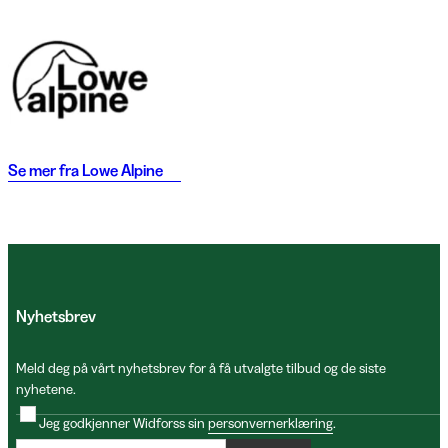
Se mer fra
Lowe Alpine
Nyhetsbrev
Meld deg på vårt nyhetsbrev for å få utvalgte tilbud og de siste
nyhetene.
Jeg godkjenner Widforss sin
personvernerklæring
.