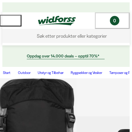
0
Søk etter produkter eller kategorier
Oppdag over 14.000 deals – opptil 70%*
Start
Outdoor
Utstyr og Tilbehør
Ryggsekker og Vesker
Tørrposer og P